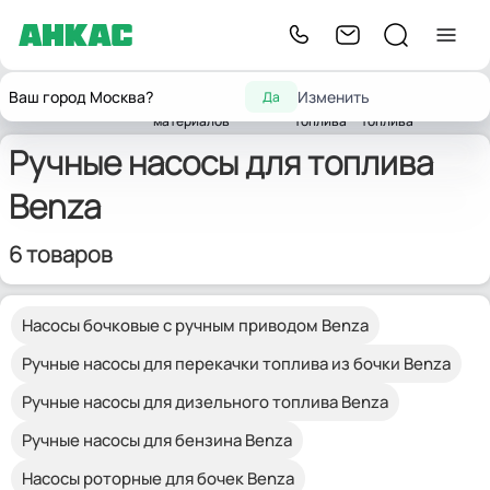
Насосы для горюче-
Насосы
Ручные
Ваш город Москва?
Изменить
Да
Главная
Насосы
смазочных
для
насосы для
Benza
материалов
топлива
топлива
Ручные насосы для топлива
Benza
6 товаров
Насосы бочковые с ручным приводом Benza
Ручные насосы для перекачки топлива из бочки Benza
Ручные насосы для дизельного топлива Benza
Ручные насосы для бензина Benza
Насосы роторные для бочек Benza