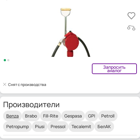
Запросить
аналог
Снят с производства
Производители
Benza
Brabo
Fill-Rite
Gespasa
GPI
Petroll
Petropump
Piusi
Pressol
Tecalemit
БелАК