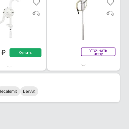
0
Уточнить
Купить
цену
Tecalemit
БелАК