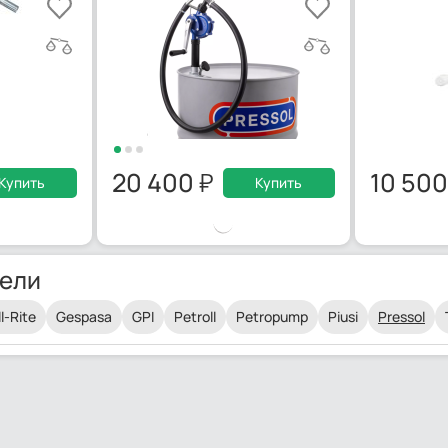
20 400
10 50
Купить
Купить
ели
ll-Rite
Gespasa
GPI
Petroll
Petropump
Piusi
Pressol