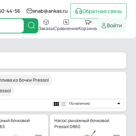
Обратная связь
550-44-56
snab@ankas.ru
Войти
Заказы
Сравнение
Корзина
лива из бочки Pressol
essol
По наличию
рный бочковой
Насос рычажный бочковой
065
Pressol D860