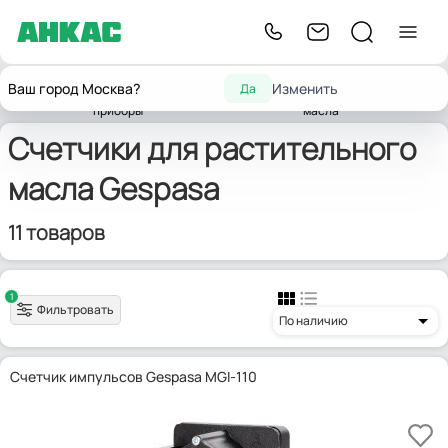
Контрольно-
для
Счетчики
Ваш город Москва?
Изменить
Да
Главная
измерительные
растительного
Gespasa
жидкости
приборы
масла
Счетчики для растительного
масла Gespasa
11 товаров
1
Фильтровать
По наличию
Счетчик импульсов Gespasa MGI-110