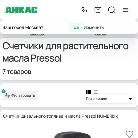
Контрольно-
для
Счетчики
Ваш город Москва?
Изменить
Да
Главная
измерительные
растительного
Pressol
жидкости
приборы
масла
Счетчики для растительного
масла Pressol
7 товаров
1
Фильтровать
По наличию
Счетчик дизельного топлива и масла Pressol NUMERIxx