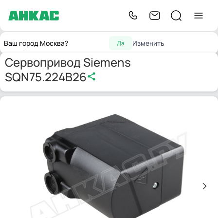
Запчасти для
Сервоприводы и
Сервопривод Siemens
Главная
Ваш город Москва?
Изменить
Да
горелок
заслонки
SQN75.224B26
Сервопривод Siemens
SQN75.224B26