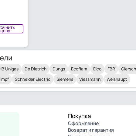
точнить
цену
ели
IB Unigas
De Dietrich
Dungs
Ecoflam
Elco
FBR
Giersch
impf
Schneider Electric
Siemens
Viessmann
Weishaupt
Покупка
Оформление
Возврат и гарантия