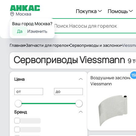
Покупка
Помощь
Москва
Ваш город Москва?
Каталог
Да
Изменить
Главная
Запчасти для горелок
Сервоприводы и заслонки
Viessm
Сервоприводы Viessmann
9 
15
Воздушные заслонки
Цена
Viessmann
от
до
Бренд