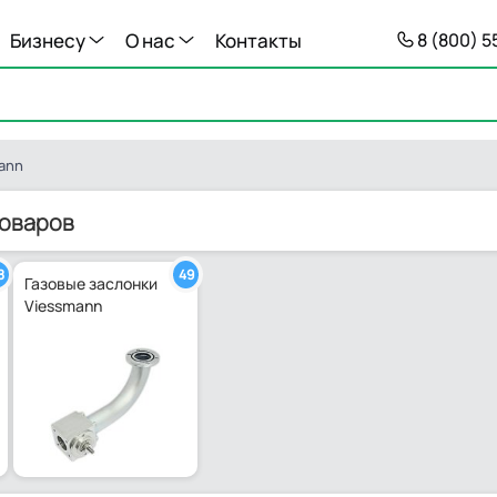
Бизнесу
О нас
Контакты
8 (800) 
ann
товаров
8
49
Газовые заслонки
Viessmann