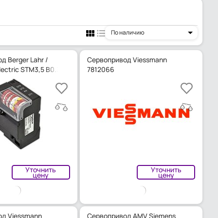
По наличию
 Berger Lahr /
Сервопривод Viessmann
lectric STM3,5 B0.37/6 57NR
7812066
Уточнить
Уточнить
цену
цену
д Viessmann
Сервопривод AMV Siemens