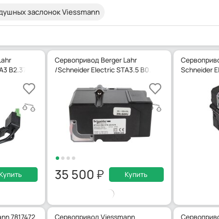
душных заслонок Viessmann
Lahr
Сервопривод Berger Lahr
Сервопривод
TA3 B2.37/6 4N16 R
/Schneider Electric STA3.5 B0.37/6 4N16 R
Schneider E
35 500
Купить
Купить
nn 7817472
Сервопривод Viessmann
Сервоприво