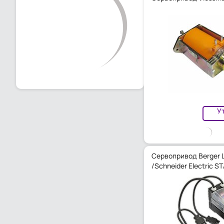
У
Сервопривод Berger 
/Schneider Electric S