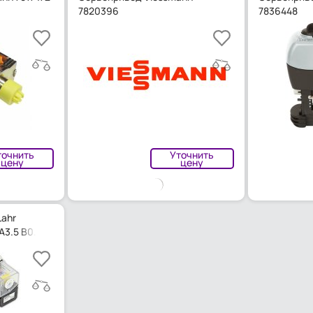
7820396
7836448
точнить
Уточнить
цену
цену
Lahr
TA3.5 B0.37/6 2N36 L