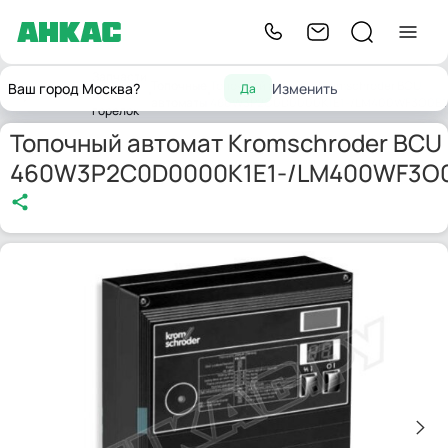
Запчасти
Топочные
Топочный автомат Kromschroder BCU
Ваш город Москва?
Изменить
Да
Главная
для
автоматы
460W3P2C0D0000K1E1-/LM400WF3O0E1
горелок
Топочный автомат Kromschroder BCU
460W3P2C0D0000K1E1-/LM400WF3O