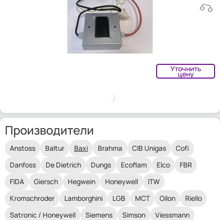
Уточнить
цену
Производители
Anstoss
Baltur
Baxi
Brahma
CIB Unigas
Cofi
Danfoss
De Dietrich
Dungs
Ecoflam
Elco
FBR
FIDA
Giersch
Hegwein
Honeywell
ITW
Kromschroder
Lamborghini
LGB
MCT
Oilon
Riello
Satronic / Honeywell
Siemens
Simson
Viessmann