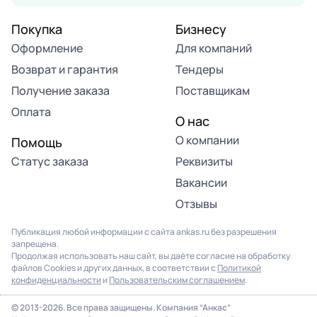
Покупка
Бизнесу
Оформление
Для компаний
Возврат и гарантия
Тендеры
Получение заказа
Поставщикам
Оплата
О нас
О компании
Помощь
Статус заказа
Реквизиты
Вакансии
Отзывы
Публикация любой информации с сайта ankas.ru без разрешения
запрещена.
Продолжая использовать наш сайт, вы даёте согласие на обработку
файлов Cookies и других данных, в соответствии с
Политикой
конфиденциальности
и
Пользовательским соглашением
.
Продолжая использовать наш сайт, вы соглашаетесь на
использование файлов cookie. Подробнее в
Политике
© 2013-2026. Все права защищены. Компания “Анкас”
конфиденциальности
.