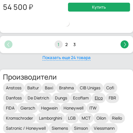
54 500
Купить
1
2
3
Показать еще 24 товара
Производители
Anstoss
Baltur
Baxi
Brahma
CIB Unigas
Cofi
Danfoss
De Dietrich
Dungs
Ecoflam
Elco
FBR
FIDA
Giersch
Hegwein
Honeywell
ITW
Kromschroder
Lamborghini
LGB
MCT
Oilon
Riello
Satronic / Honeywell
Siemens
Simson
Viessmann