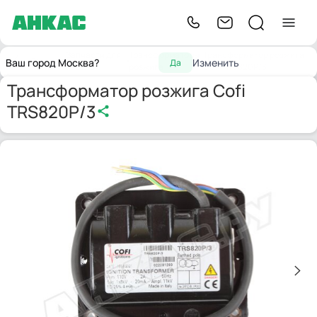
Запчасти для
Трансформаторы
Трансформатор розжига
Главная
Ваш город Москва?
Изменить
Да
горелок
розжига
Cofi TRS820P/3
Трансформатор розжига Cofi
TRS820P/3