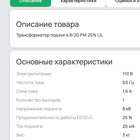
Описание
Характеристики
Оценки и 
Описание товара
Трансформатор поджига 8/20 PM 25% UL
Основные характеристики
Электропитание:
110 В
Частота тока:
60 Гц
Сила тока:
1,6 А
Количество выходов:
1
Напряжение поджига:
8 кВ
Продолжительность работы ED(DU):
25 %
Ток поджига:
20 мА
Вес:
3 кг