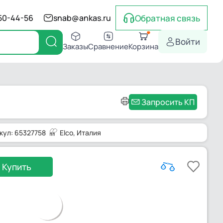
Обратная связь
550-44-56
snab@ankas.ru
Войти
Заказы
Сравнение
Корзина
Запросить КП
кул: 65327758
Elco
, Италия
Купить