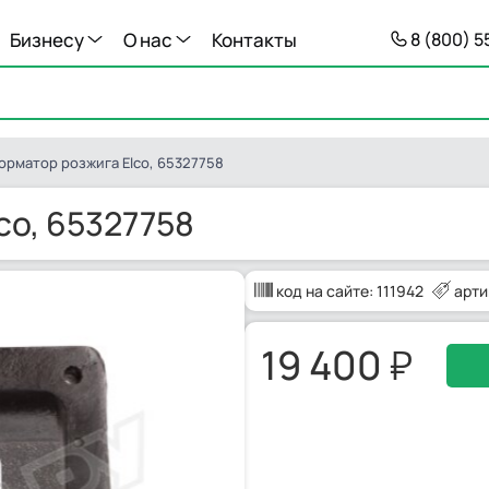
Бизнесу
О нас
Контакты
8 (800) 
орматор розжига Elco, 65327758
co, 65327758
код на сайте:
111942
арти
19 400