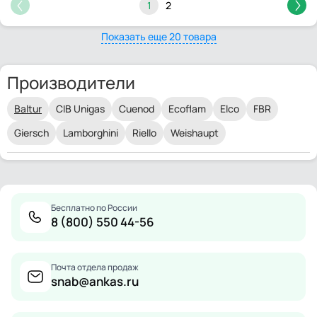
1
2
Показать еще 20 товара
Производители
Baltur
CIB Unigas
Cuenod
Ecoflam
Elco
FBR
Giersch
Lamborghini
Riello
Weishaupt
Бесплатно по России
8 (800) 550 44-56
Почта отдела продаж
snab@ankas.ru