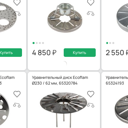
4 850
2 550
Купить
Купить
Ecoflam
Уравнительный диск Ecoflam
Уравнитель
3
Ø230 / 62 мм, 65320784
65324193