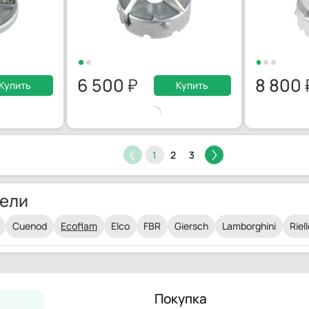
6 500
8 800
Купить
Купить
1
2
3
ели
Cuenod
Ecoflam
Elco
FBR
Giersch
Lamborghini
Riel
Покупка