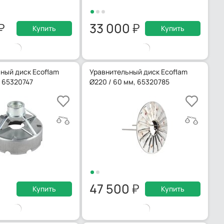
33 000
Купить
Купить
ный диск Ecoflam
Уравнительный диск Ecoflam
м 65320747
Ø220 / 60 мм, 65320785
47 500
Купить
Купить