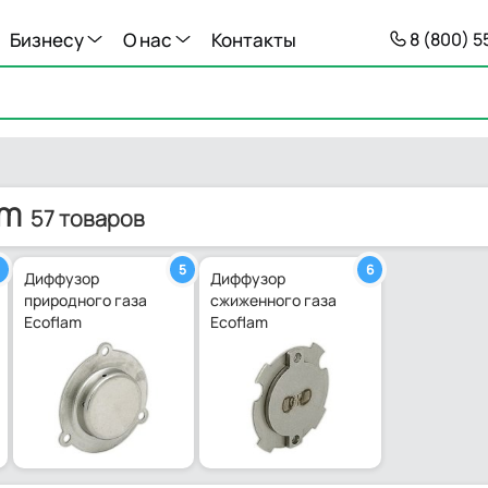
Бизнесу
О нас
Контакты
8 (800) 
am
57 товаров
5
6
Диффузор
Диффузор
природного газа
сжиженного газа
Ecoflam
Ecoflam