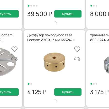
39 500
8 000
Купить
Купить
Ecoflam
Диффузор природного газа
Уравнитель
21
Ecoflam Ø30 X 13 мм 65324716
Ø80 / 24 м
4 125
3 175
Купить
Купить