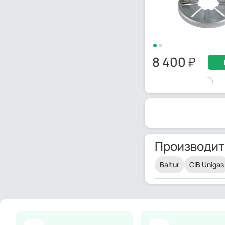
8 400
Производит
Baltur
CIB Unigas