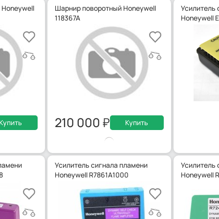
 Honeywell
Шарнир поворотный Honeywell
Усилитель 
118367A
Honeywell 
210 000
Купить
Купить
ламени
Усилитель сигнала пламени
Усилитель 
8
Honeywell R7861A1000
Honeywell 