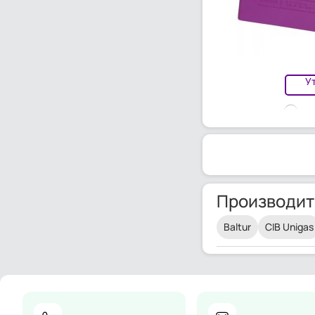
У
Производит
Baltur
CIB Unigas