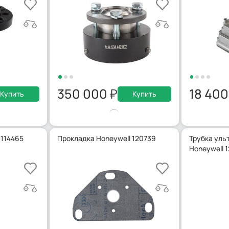
350 000
18 40
Купить
Купить
 114465
Прокладка Honeywell 120739
Трубка уль
Honeywell 