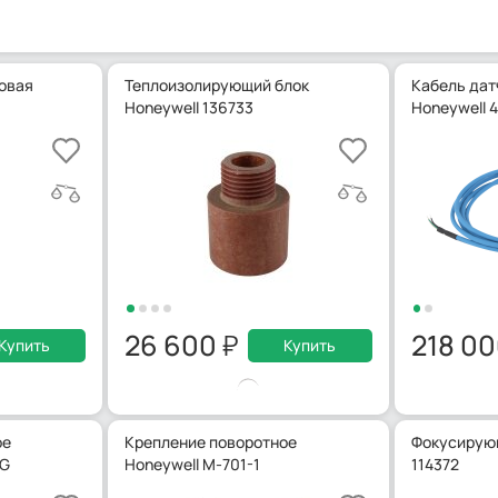
овая
Теплоизолирующий блок
Кабель дат
Honeywell 136733
Honeywell 4
26 600
218 0
Купить
Купить
ое
Крепление поворотное
Фокусирующ
LG
Honeywell M-701-1
114372