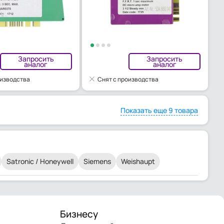
Запросить
Запросить
аналог
аналог
оизводства
Снят с производства
Показать еще 9 товара
Satronic / Honeywell
Siemens
Weishaupt
Бизнесу