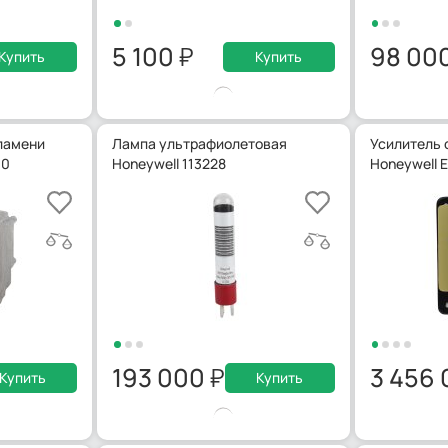
5 100
98 00
Купить
Купить
ламени
Лампа ультрафиолетовая
Усилитель 
60
Honeywell 113228
Honeywell 
193 000
3 456
Купить
Купить