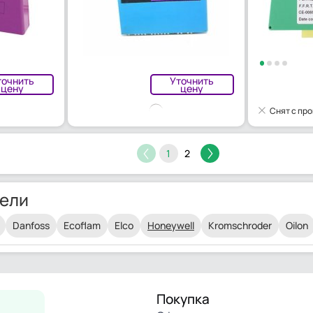
точнить
Уточнить
цену
цену
Снят с пр
1
2
ели
Danfoss
Ecoflam
Elco
Honeywell
Kromschroder
Oilon
Покупка