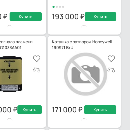
0
193 000
Купить
Купить
сигнала пламени
Катушка с затвором Honeywell
EG1033AA01
190971 B/U
 000
171 000
Купить
Купить