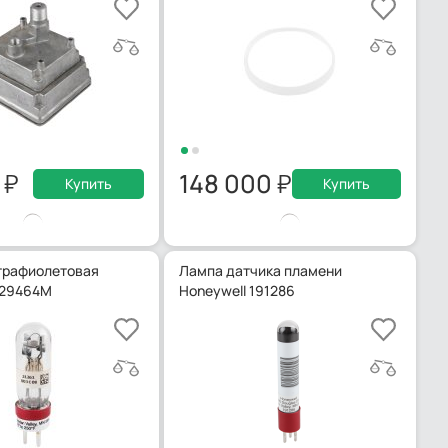
0
148 000
Купить
Купить
трафиолетовая
Лампа датчика пламени
129464M
Honeywell 191286