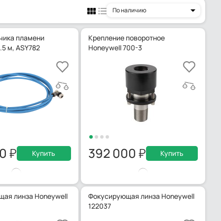
По наличию
чика пламени
Крепление поворотное
.5 м, ASY782
Honeywell 700-3
00
392 000
Купить
Купить
ая линза Honeywell
Фокусирующая линза Honeywell
122037