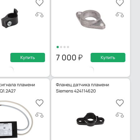
7 000
Купить
Купить
сигнала пламени
Фланец датчика пламени
Q1.2A27
Siemens 424114620