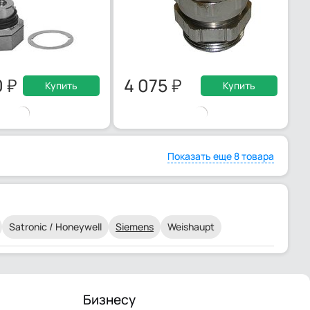
0
4 075
Купить
Купить
Показать еще 8 товара
Satronic / Honeywell
Siemens
Weishaupt
Бизнесу