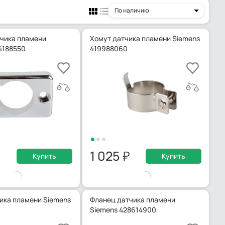
По наличию
чика пламени
Хомут датчика пламени Siemens
4188550
419988060
1 025
Купить
Купить
ика пламени Siemens
Фланец датчика пламени
Siemens 428614900