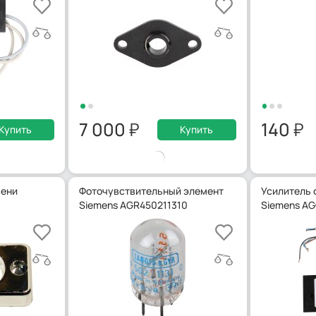
7 000
140
Купить
Купить
мени
Фоточувствительный элемент
Усилитель 
Siemens AGR450211310
Siemens AG