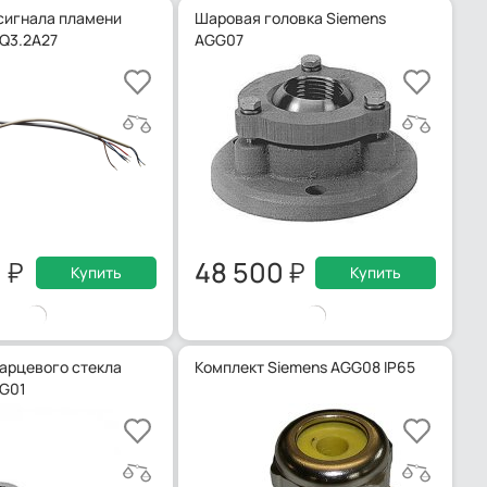
сигнала пламени
Шаровая головка Siemens
Q3.2A27
AGG07
0
48 500
Купить
Купить
варцевого стекла
Комплект Siemens AGG08 IP65
G01