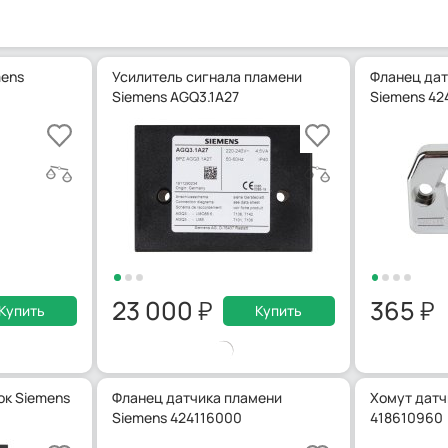
mens
Усилитель сигнала пламени
Фланец дат
Siemens AGQ3.1A27
Siemens 42
23 000
365
Купить
Купить
ок Siemens
Фланец датчика пламени
Хомут датч
Siemens 424116000
418610960