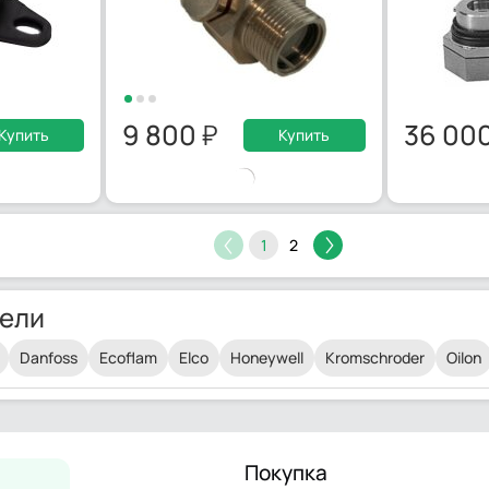
9 800
36 00
Купить
Купить
1
2
ели
Danfoss
Ecoflam
Elco
Honeywell
Kromschroder
Oilon
Покупка