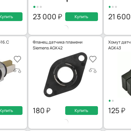
23 000
21 60
Купить
Купить
G16.C
Фланец датчика пламени
Хомут датч
Siemens AGK42
AGK43
180
125
Купить
Купить