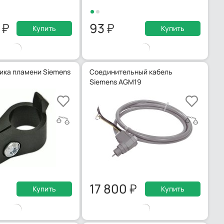
0
93
Купить
Купить
ика пламени Siemens
Соединительный кабель
Siemens AGM19
17 800
Купить
Купить