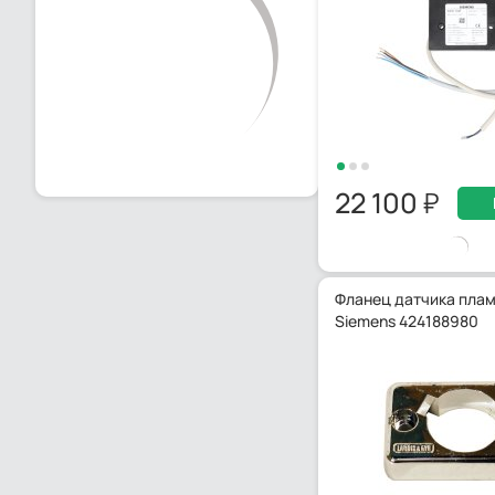
22 100
Фланец датчика пла
Siemens 424188980