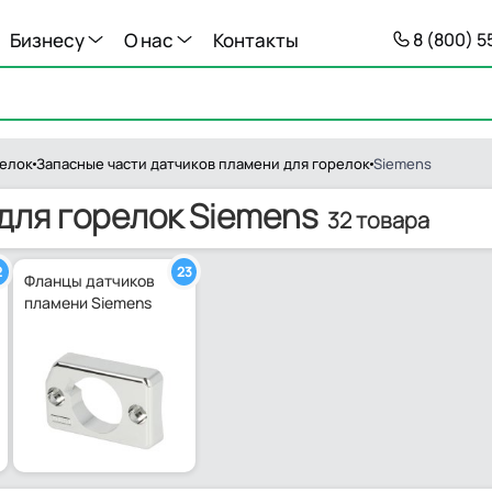
Бизнесу
О нас
Контакты
8 (800) 
релок
Запасные части датчиков пламени для горелок
Siemens
для горелок Siemens
32 товара
2
23
Фланцы датчиков
пламени Siemens