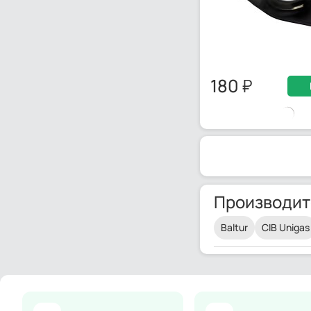
180
Производит
Baltur
CIB Unigas