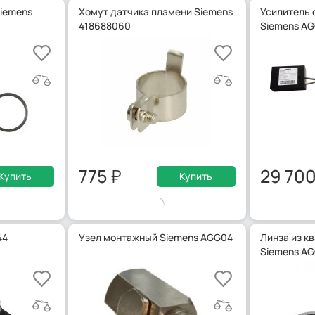
iemens
Хомут датчика пламени Siemens
Усилитель 
418688060
Siemens AG
775
29 70
Купить
Купить
44
Узел монтажный Siemens AGG04
Линза из к
Siemens AG