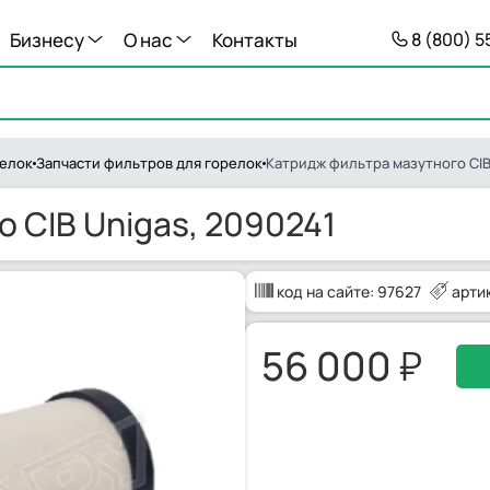
Бизнесу
О нас
Контакты
8 (800) 
релок
Запчасти фильтров для горелок
Катридж фильтра мазутного CIB
 CIB Unigas, 2090241
код на сайте:
97627
арти
56 000