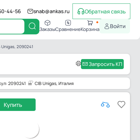
Обратная связь
550-44-56
snab@ankas.ru
Войти
Заказы
Сравнение
Корзина
 Unigas, 2090241
Запросить КП
кул: 2090241
CIB Unigas
, Италия
Купить