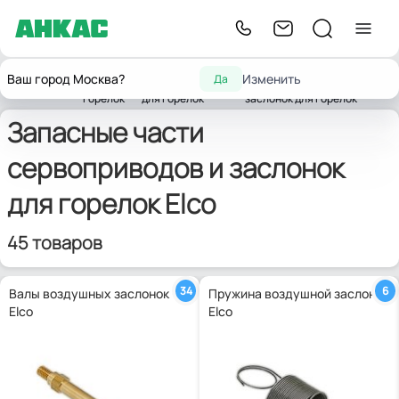
Запчасти
Запчасти
Запчасти
Ваш город Москва?
Изменить
Да
Главная
для
комплектующих
сервоприводов и
Elco
горелок
для горелок
заслонок для горелок
Запасные части
сервоприводов и заслонок
для горелок Elco
45 товаров
34
6
Валы воздушных заслонок
Пружина воздушной заслонки
Elco
Elco