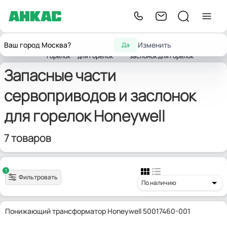
Запчасти
Запчасти
Запчасти
Ваш город Москва?
Изменить
Да
Главная
для
комплектующих
сервоприводов и
Honeywell
горелок
для горелок
заслонок для горелок
Запасные части
сервоприводов и заслонок
для горелок Honeywell
7 товаров
1
Фильтровать
По наличию
Понижающий трансформатор Honeywell 50017460-001