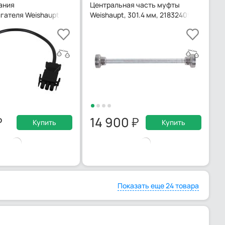
ания
Центральная часть муфты
гателя Weishaupt 280 мм, 24105012062
Weishaupt, 301.4 мм, 21832409022
14 900
Купить
Купить
Показать еще 24 товара