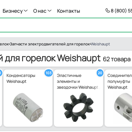
Бизнесу
О нас
Контакты
8 (800) 
релок
Запчасти электродвигателей для горелок
Weishaupt
 для горелок Weishaupt
62 товара
0
103
20
Конденсаторы
Эластичные
Соединител
Weishaupt
элементы и
полумуфты
звездочки Weishaupt для упругих му
Weishaupt