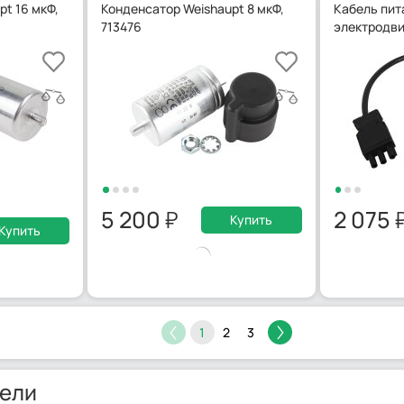
t 16 мкФ,
Конденсатор Weishaupt 8 мкФ,
Кабель пит
713476
электродви
5 200
2 075
Купить
Купить
1
2
3
ели