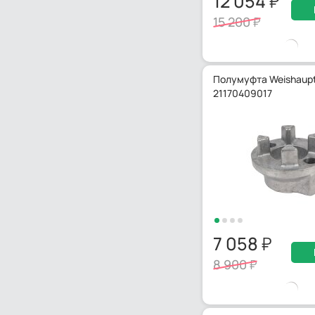
12 054
15 200
Полумуфта Weishaupt
21170409017
7 058
8 900