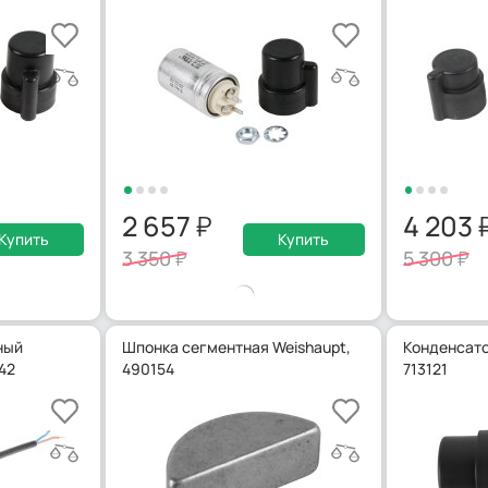
2 657
4 203
Купить
Купить
3 350
5 300
ный
Шпонка сегментная Weishaupt,
Конденсато
42
490154
713121