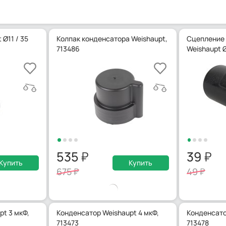
Ø11 / 35
Колпак конденсатора Weishaupt,
Сцепление 
713486
Weishaupt 
535
39
Купить
Купить
675
49
t 3 мкФ,
Конденсатор Weishaupt 4 мкФ,
Конденсато
713473
713478