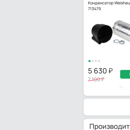
Конденсатор Weishaup
713479
5 630
7 100
Производит