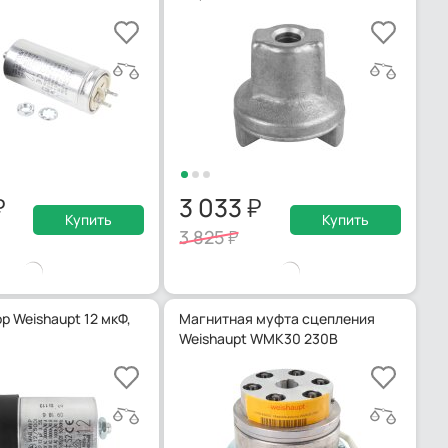
3 033
Купить
Купить
3 825
р Weishaupt 12 мкФ,
Магнитная муфта сцепления
Weishaupt WMK30 230В