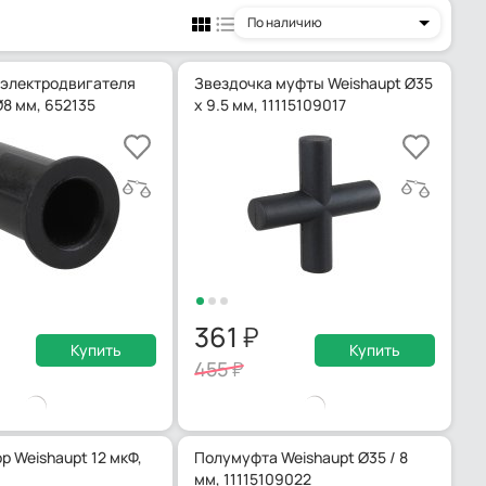
По наличию
электродвигателя
Звездочка муфты Weishaupt Ø35
Ø8 мм, 652135
x 9.5 мм, 11115109017
361
Купить
Купить
455
р Weishaupt 12 мкФ,
Полумуфта Weishaupt Ø35 / 8
мм, 11115109022