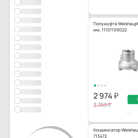
Полумуфта Weishaupt 
мм, 11101109022
2 974
3 750
Конденсатор Weishaup
713472