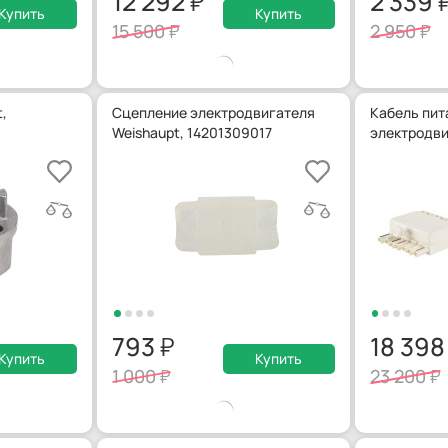
12 292
2 339
Купить
Купить
15 500
2 950
,
Сцепление электродвигателя
Кабель пит
Weishaupt, 14201309017
электродви
793
18 39
Купить
Купить
1 000
23 200