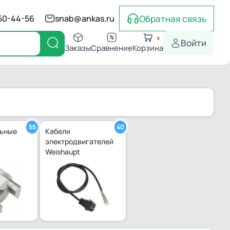
Обратная связь
550-44-56
snab@ankas.ru
Войти
Заказы
Сравнение
Корзина
55
40
ьные
Кабели
электродвигателей
фт
Weishaupt