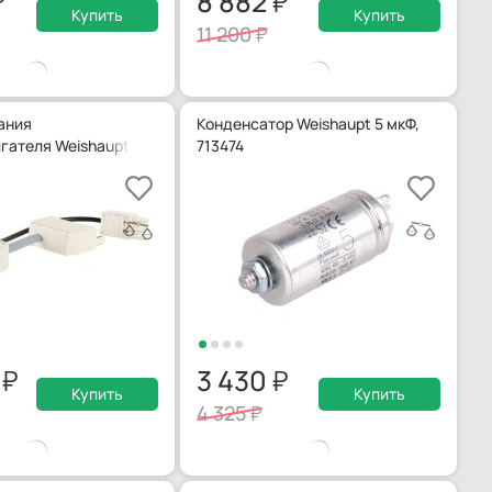
8 882
Купить
Купить
11 200
ания
Конденсатор Weishaupt 5 мкФ,
гателя Weishaupt, 23011012482
713474
8
3 430
Купить
Купить
4 325