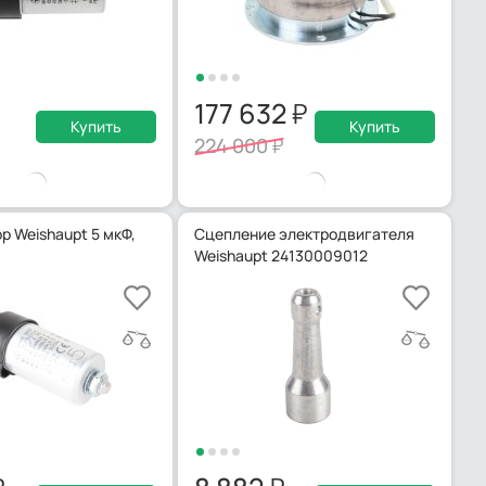
177 632
Купить
Купить
224 000
р Weishaupt 5 мкФ,
Сцепление электродвигателя
Weishaupt 24130009012