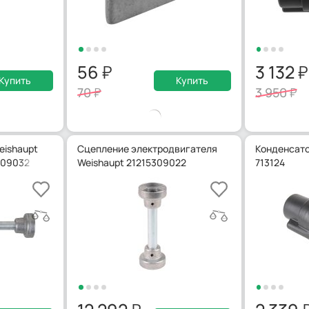
56
3 132
Купить
Купить
70
3 950
eishaupt
Сцепление электродвигателя
Конденсато
6409032
Weishaupt 21215309022
713124