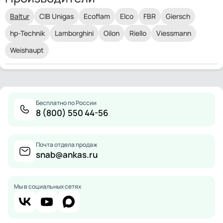
Baltur
CIB Unigas
Ecoflam
Elco
FBR
Giersch
hp-Technik
Lamborghini
Oilon
Riello
Viessmann
Weishaupt
Бесплатно по России
8 (800) 550 44-56
Почта отдела продаж
snab@ankas.ru
Мы в социальных сетях