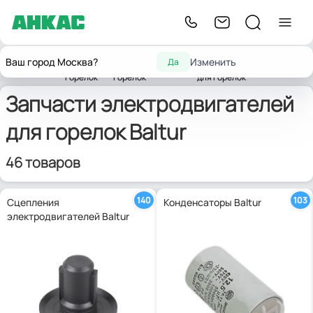
Запчасти
Запчасти
Запчасти
Ваш город Москва?
Изменить
Да
Главная
для
комплектующих для
электродвигателей
Baltur
горелок
горелок
для горелок
Запчасти электродвигателей
для горелок Baltur
46 товаров
140
103
Сцепления
Конденсаторы Baltur
электродвигателей Baltur