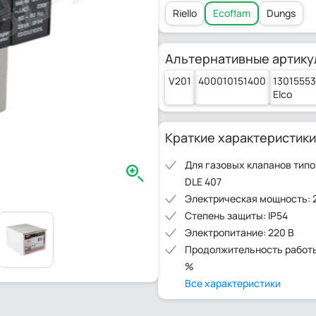
Riello
Ecoflam
Dungs
Альтернативные артику
V201
400010151400
13015553
Elco
Краткие характеристики
Для газовых клапанов тип
DLE 407
Электрическая мощность: 
Степень защиты: IP54
Электропитание: 220 В
Продолжительность работы
%
Все характеристики