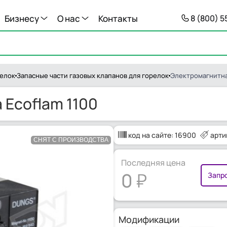
Бизнесу
О нас
Контакты
8 (800) 
релок
Запасные части газовых клапанов для горелок
Электромагнитная
 Ecoflam 1100
код на сайте:
16900
арти
СНЯТ С ПРОИЗВОДСТВА
Последняя цена
0
Запро
Модификации