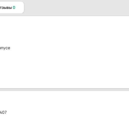
отзывы
0
рпусе
407