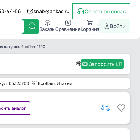
Обратная связь
550-44-56
snab@ankas.ru
Войти
Заказы
Сравнение
Корзина
 катушка Ecoflam 1100
Запросить КП
кул: 65323700
Ecoflam
, Италия
сить аналог