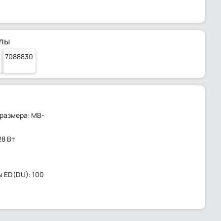
лы
7088830
оразмера: MB-
28 Вт
 ED(DU): 100