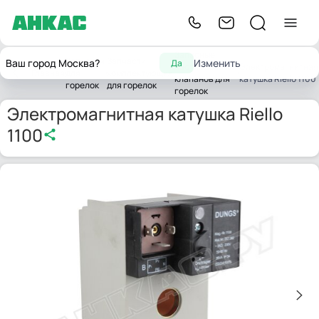
Запасные
Запчасти
Запчасти
Ваш город Москва?
Изменить
Да
части газовых
Электромагнитная
Главная
для
комплектующих
клапанов для
катушка Riello 1100
горелок
для горелок
горелок
Электромагнитная катушка Riello
1100