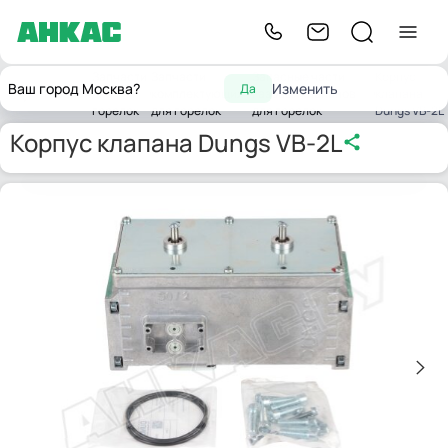
Запчасти
Запчасти
Запасные части
Корпус
Ваш город Москва?
Изменить
Да
Главная
для
комплектующих
газовых клапанов
клапана
горелок
для горелок
для горелок
Dungs VB-2L
Корпус клапана Dungs VB-2L