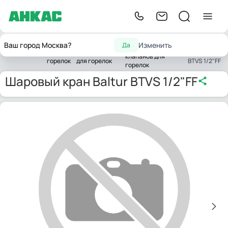
Запчасти
Запчасти
Запчасти
Шаровый
Ваш город Москва?
Изменить
Да
жидкотопливных
Главная
для
комплектующих
кран Baltur
клапанов для
горелок
для горелок
BTVS 1/2"FF
горелок
Шаровый кран Baltur BTVS 1/2"FF