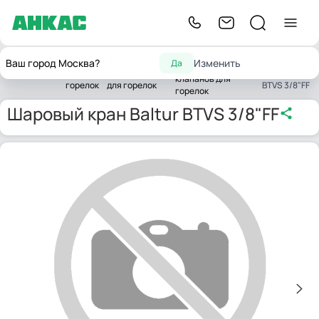
Запчасти
Запчасти
Запчасти
Шаровый
Ваш город Москва?
Изменить
Да
жидкотопливных
Главная
для
комплектующих
кран Baltur
клапанов для
горелок
для горелок
BTVS 3/8"FF
горелок
Шаровый кран Baltur BTVS 3/8"FF