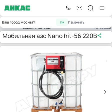
Оборудование для
Мобильная
Заправочные
Заправочные
Ваш город Москва?
Изменить
Да
Главная
автозаправочных
азс Nano
станции
модули
станций, нефтебаз
hit-56 220В
Мобильная азс Nano hit-56 220В