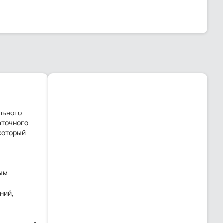
льного
аточного
который
ным
ний,