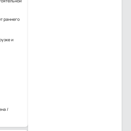
тоятельной
т раннего
рузке и
на /