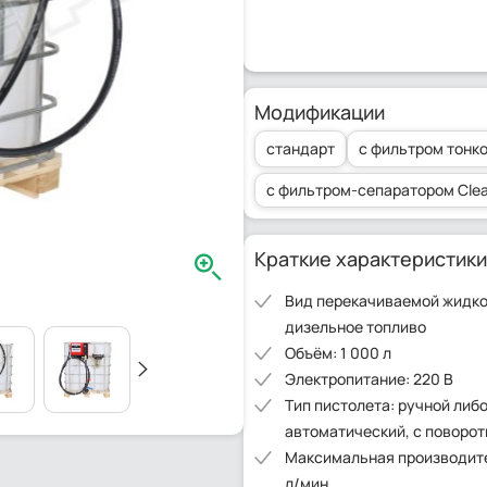
Модификации
стандарт
с фильтром тонко
с фильтром-сепаратором Clea
Краткие характеристики
Вид перекачиваемой жидко
дизельное топливо
Объём: 1 000 л
Электропитание: 220 В
Тип пистолета: ручной либ
автоматический, с поворо
Максимальная производите
л/мин