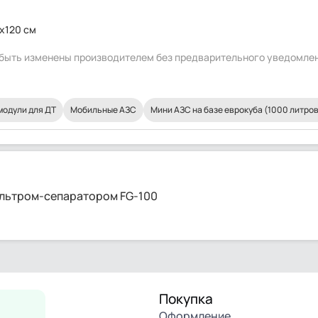
x120 см
т быть изменены производителем без предварительного уведомле
модули для ДТ
Мобильные АЗС
Мини АЗС на базе еврокуба (1000 литров
фильтром-сепаратором FG-100
Покупка
Оформление