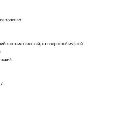
ое топливо
либо автоматический, с поворотной муфтой
н
ческий
 л