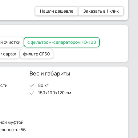
Нашли дешевле
Заказать в 1 клик
й очистки
с фильтром-сепаратором FG-100
r captor
фильтр CF60
Вес и габариты
сти:
80 кг
150x100x120 см
о
тной муфтой
льность: 56