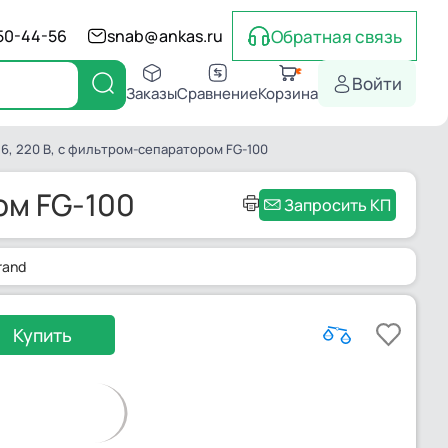
Обратная связь
550-44-56
snab@ankas.ru
Войти
Заказы
Сравнение
Корзина
56, 220 В, с фильтром-сепаратором FG-100
ом FG-100
Запросить КП
rand
Купить