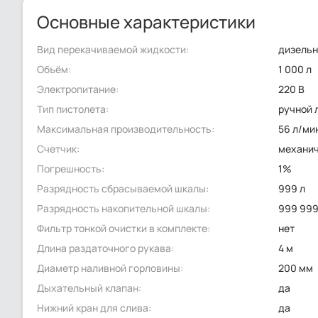
Основные характеристики
Вид перекачиваемой жидкости:
дизельн
Объём:
1 000 л
Электропитание:
220 В
Тип пистолета:
ручной 
Максимальная производительность:
56 л/ми
Счетчик:
механи
Погрешность:
1%
Разрядность сбрасываемой шкалы:
999 л
Разрядность накопительной шкалы:
999 999
Фильтр тонкой очистки в комплекте:
нет
Длина раздаточного рукава:
4 м
Диаметр наливной горловины:
200 мм
Дыхательный клапан:
да
Нижний кран для слива:
да