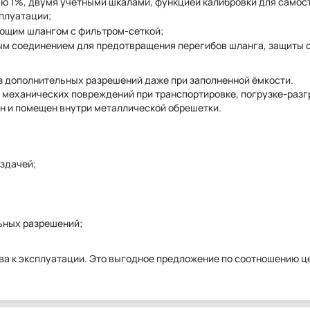
ю 1%, двумя учётными шкалами, функцией калибровки для самос
плуатации;
ющим шлангом с фильтром-сеткой;
ым соединением для предотвращения перегибов шланга, защиты о
 дополнительных разрешений даже при заполненной ёмкости.
механических повреждений при транспортировке, погрузке-разг
н и помещен внутри металлической обрешетки.
аздачей;
ьных разрешений;
ова к эксплуатации. Это выгодное предложение по соотношению це