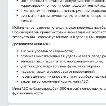
механическим счетчиком с допустимой погрешность
корректировки точности после продолжительной экс
4-метровым топливораздаточным рукавом, всасыва
ручным или автоматическим пистолетом с поворотн
износа.
Мобильная заправочная станция может перемещаться без
Производителем предусмотрены меры защиты емкости от 
эксплуатации – еврокуб установлен на деревянный поддо
Достоинства мини АЗС:
высокий уровень оснащенности;
глубокая очистка топлива и удаление влаги перед р
тепловая защита двигателя, неограниченный цикл;
учет каждого литра топлива, функция калибровки;
надежная защита резервуара от повреждений;
перемещение минизаправки с топливом без специал
закрытый эргономичный корпус мини АЗС.
Мини АЗС на базе еврокуба (1000 литров) полностью гот
функциональность.