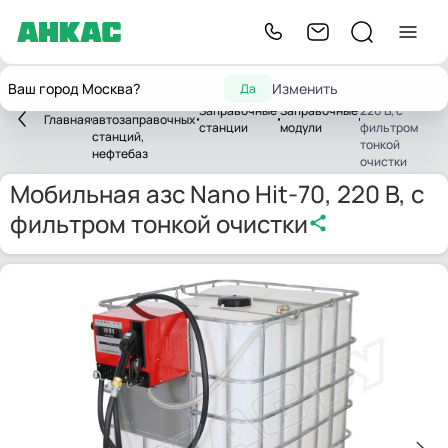
Мобильная азс
Оборудование
Ваш город Москва?
Изменить
Да
Nano Hit-70,
для
Заправочные
Заправочные
220 В, с
Главная
автозаправочных
станции
модули
фильтром
станций,
тонкой
нефтебаз
очистки
Мобильная азс Nano Hit-70, 220 В, с
фильтром тонкой очистки