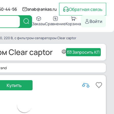
Обратная связь
550-44-56
snab@ankas.ru
Войти
Заказы
Сравнение
Корзина
0, 220 В, с фильтром-сепаратором Clear captor
м Clear captor
Запросить КП
rand
Купить