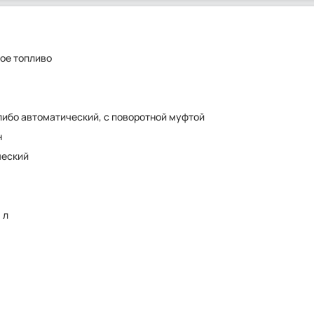
ое топливо
либо автоматический, с поворотной муфтой
н
ческий
 л