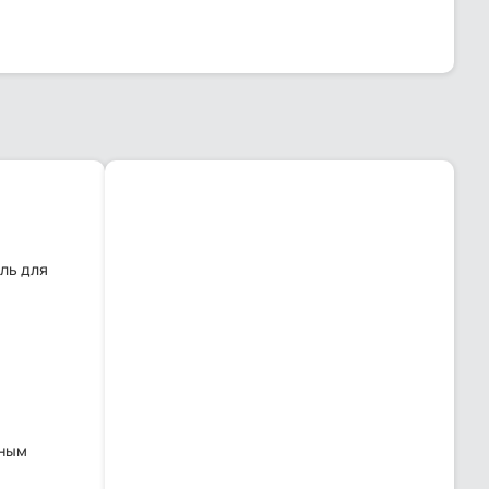
ы
ль для
нным