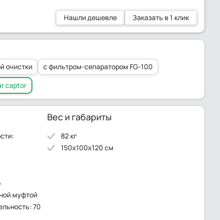
Нашли дешевле
Заказать в 1 клик
й очистки
c фильтром-сепаратором FG-100
r captor
Вес и габариты
сти:
82 кг
150x100x120 см
о
тной муфтой
льность: 70