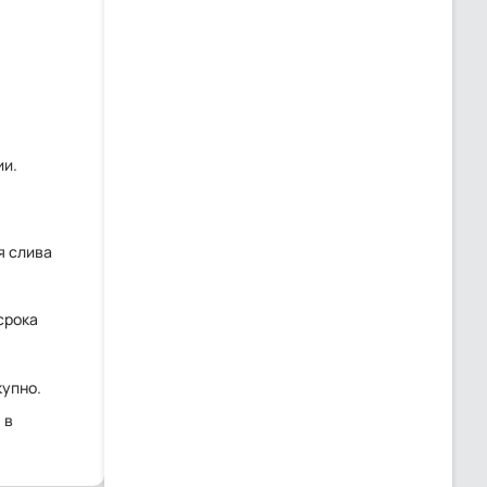
ии.
я слива
срока
купно.
 в