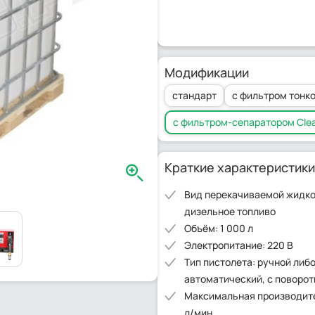
Модификации
стандарт
с фильтром тонко
c фильтром-сепаратором Clea
Краткие характеристики
Вид перекачиваемой жидко
дизельное топливо
Объём: 1 000 л
Электропитание: 220 В
Тип пистолета: ручной либ
автоматический, с поворо
Максимальная производите
л/мин