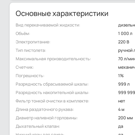
Основные характеристики
Вид перекачиваемой жидкости:
дизельн
Объём:
1 000 л
Электропитание:
220 В
Тип пистолета:
ручной 
Максимальная производительность:
70 л/ми
Счетчик:
механи
Погрешность:
1%
Разрядность сбрасываемой шкалы:
999 л
Разрядность накопительной шкалы:
999 999
Фильтр тонкой очистки в комплекте:
нет
Длина раздаточного рукава:
4 м
Диаметр наливной горловины:
200 мм
Дыхательный клапан:
да
Нижний кран для слива:
да