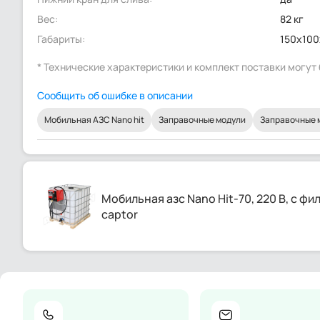
Вес:
82 кг
Габариты:
150x100
* Технические характеристики и комплект поставки могу
Сообщить об ошибке в описании
Мобильная АЗС Nano hit
Заправочные модули
Заправочные 
Мобильная азс Nano Hit-70, 220 В, с ф
captor