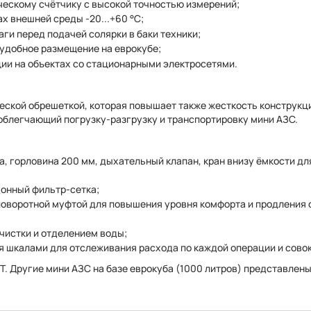
ескому счётчику с высокой точностью измерений;
х внешней среды -20...+60 °С;
аги перед подачей солярки в баки техники;
 удобное размещение на еврокубе;
ии на объектах со стационарными электросетями.
еской обрешеткой, которая повышает также жесткость конструкц
облегчающий погрузку-разгрузку и транспортировку мини АЗС.
, горловина 200 мм, дыхательный клапан, кран внизу ёмкости дл
донный фильтр-сетка;
поворотной муфтой для повышения уровня комфорта и продления 
очистки и отделением воды;
я шкалами для отслеживания расхода по каждой операции и сово
. Другие мини АЗС на базе еврокуба (1000 литров) представлены