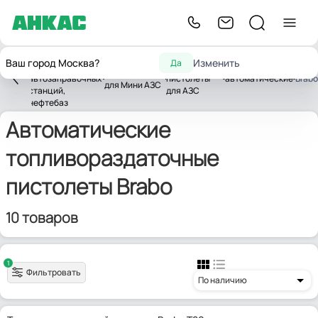
Оборудование
Ваш город Москва?
Изменить
Да
для
Заправочные
Оборудование
лавная
автозаправочных
пистолеты
автоматические
Brabo
для Мини АЗС
станций,
для АЗС
нефтебаз
Автоматические
топливораздаточные
пистолеты Brabo
10 товаров
1
Фильтровать
По наличию