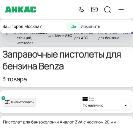
Оборудование
Ваш город Москва?
Изменить
Да
для
Заправочные
Заправочные
Оборудование
Главная
автозаправочных
пистолеты
пистолеты
Benza
для Мини АЗС
станций,
для АЗС
для бензина
нефтебаз
Заправочные пистолеты для
бензина Benza
3 товара
1
Фильтровать
По наличию
Пистолет для бензоколонки Аналог ZVA с носиком 20 мм