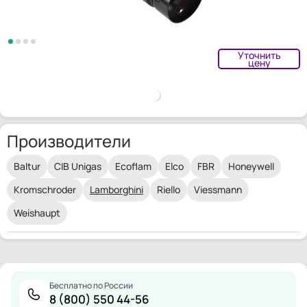
Уточнить
цену
Производители
Baltur
CIB Unigas
Ecoflam
Elco
FBR
Honeywell
Kromschroder
Lamborghini
Riello
Viessmann
Weishaupt
Бесплатно по России
8 (800) 550 44-56