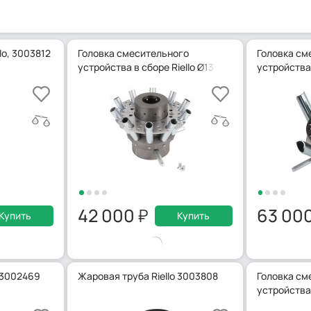
lo, 3003812
Головка смесительного
Головка см
устройства в сборе Riello Ø137 мм, 3012029
устройства 
42 000
63 00
Купить
Купить
 3002469
Жаровая труба Riello 3003808
Головка см
устройства 