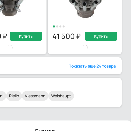
0
41 500
Купить
Купить
Показать еще 24 товара
ni
Riello
Viessmann
Weishaupt