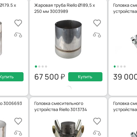
Ø179.5 x
Жаровая труба Riello Ø189,5 x
Головка см
250 мм 3003989
устройства
67 500
39 00
Купить
Купить
lo 3006693
Головка смесительного
Головка см
устройства Riello 3013734
устройства 