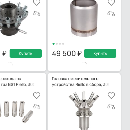
0
49 500
Купить
Купить
ерехода на
Головка смесительного
аз BS1 Riello, 3001003
устройства Riello в сборе, 3002969