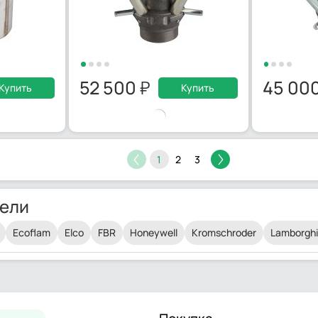
52 500
45 00
Купить
Купить
1
2
3
ели
Ecoflam
Elco
FBR
Honeywell
Kromschroder
Lamborghi