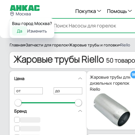
Покупка
Помощь
Москва
Ваш город Москва?
Каталог
Да
Изменить
Главная
Запчасти для горелок
Жаровые трубы и головки
Riello
Жаровые трубы Riello
50 товар
9
Жаровые трубы для
Цена
дизельных горелок
Riello
от
до
Бренд