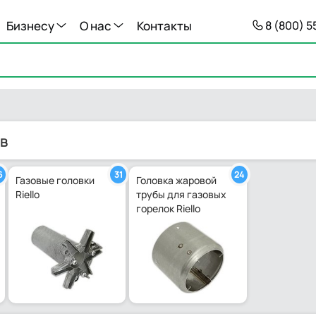
Бизнесу
О нас
Контакты
8 (800) 
ов
6
31
24
Газовые головки
Головка жаровой
Riello
трубы для газовых
горелок Riello