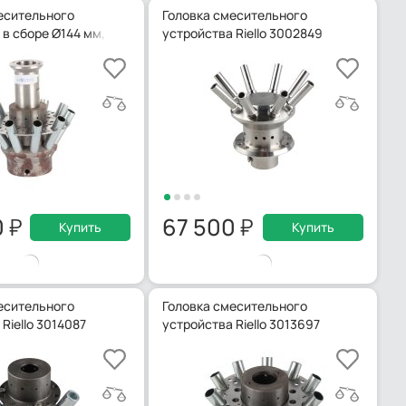
есительного
Головка смесительного
 в сборе Ø144 мм, 3012589
устройства Riello 3002849
0
67 500
Купить
Купить
есительного
Головка смесительного
Riello 3014087
устройства Riello 3013697