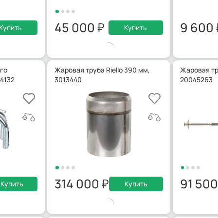
45 000
9 600
Купить
Купить
го
Жаровая труба Riello 390 мм,
Жаровая тру
14132
3013440
20045263
314 000
91 50
Купить
Купить