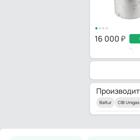
16 000
Производит
Baltur
CIB Unigas