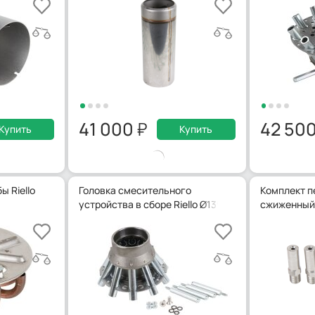
41 000
42 50
Купить
Купить
ы Riello
Головка смесительного
Комплект п
устройства в сборе Riello Ø139 мм, 3012030
сжиженный г