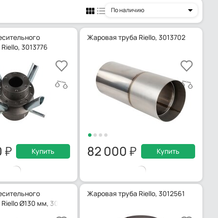
По наличию
есительного
Жаровая труба Riello, 3013702
Riello, 3013776
0
82 000
Купить
Купить
есительного
Жаровая труба Riello, 3012561
Riello Ø130 мм, 3012028