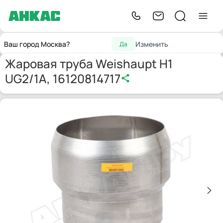
Запчасти для
Жаровые трубы
Жаровая труба Weishaupt H1
Главная
Ваш город Москва?
Изменить
Да
горелок
и головки
UG2/1A, 16120814717
Жаровая труба Weishaupt H1
UG2/1A, 16120814717