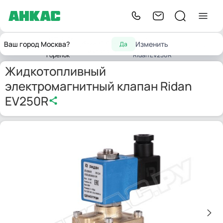
Запчасти
Жидкотопливный
Жидкотопливные
Ваш город Москва?
Изменить
Да
Главная
для
электромагнитный клапан
э/м клапаны
горелок
Ridan EV250R
Жидкотопливный
электромагнитный клапан Ridan
EV250R