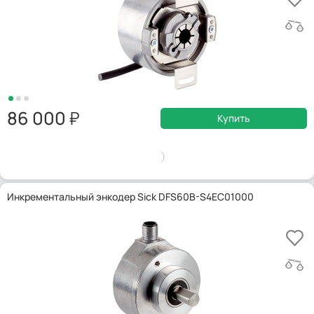
86 000
Купить
Инкрементальный энкодер Sick DFS60B-S4EC01000