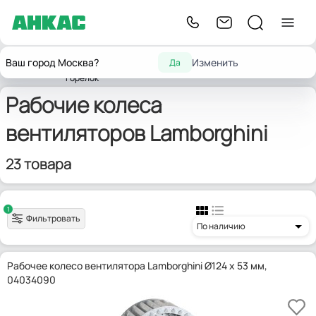
Запчасти
Вентиляторы и
Крыльчатка / рабочие
Ваш город Москва?
Изменить
Да
Главная
для
Lamborghini
направляющие
колеса вентиляторов
горелок
Рабочие колеса
вентиляторов Lamborghini
23 товара
1
Фильтровать
По наличию
Рабочее колесо вентилятора Lamborghini Ø124 x 53 мм,
04034090