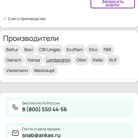
Запросить
аналог
Снят с производства
Производители
Baltur
Baxi
CIB Unigas
Ecoflam
Elco
FBR
Giersch
Hansa
Lamborghini
Oilon
Riello
RUF
Viessmann
Weishaupt
Бесплатно по России
8 (800) 550 44-56
Почта отдела продаж
snab@ankas.ru