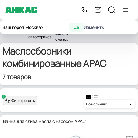
Оборудование
Оборудование
Ваш город Москва?
Изменить
Да
для замены
Главная
для
Маслосборники
комбинирова
масел и
автосервиса
смазок
Маслосборники
комбинированные APAC
7 товаров
1
Фильтровать
По наличию
Ванна для слива масла с насосом APAC