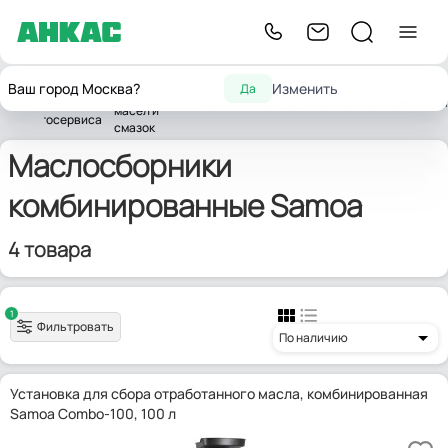
Оборудование
Оборудование
Ваш город Москва?
Изменить
Да
для замены
вная
для
Маслосборники
комбинированные
Samoa
масел и
автосервиса
смазок
Маслосборники
комбинированные Samoa
4 товара
1
Фильтровать
По наличию
Установка для сбора отработанного масла, комбинированная
Samoa Combo-100, 100 л