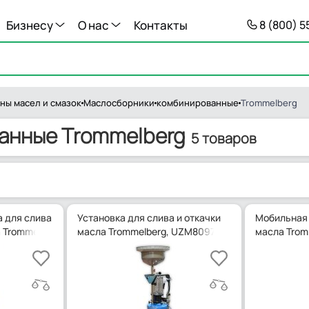
Бизнесу
О нас
Контакты
8 (800) 
ны масел и смазок
Маслосборники
комбинированные
Trommelberg
анные Trommelberg
5 товаров
 для слива
Установка для слива и откачки
Мобильная 
 Trommelberg
масла Trommelberg, UZM8097
масла Trom