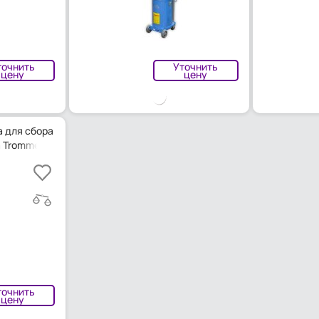
точнить
Уточнить
цену
цену
 для сбора
 Trommelberg
точнить
цену