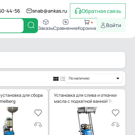
Обратная связь
550-44-56
snab@ankas.ru
Войти
Заказы
Сравнение
Корзина
По наличию
установка для сбора
Установка для слива и откачки
melberg
масла с подкатной ванной Trommelberg