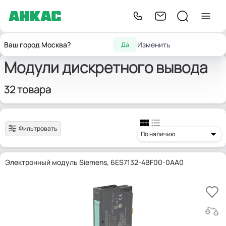
Главная
Модули ввода/вывода
Модули дискретного вывода
Ваш город Москва?
Изменить
Да
Модули дискретного вывода
32 товара
Фильтровать
По наличию
Электронный модуль Siemens, 6ES7132-4BF00-0AA0