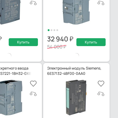
32 940
Купить
Купить
54 000
кретного ввода
Электронный модуль Siemens,
ES7221-1BH32-0XB0
6ES7132-4BF00-0AA0