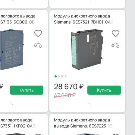
логового вывода
Модуль дискретного ввода
ES7135-6GB00-0BA1
Siemens, 6ES7321-7BH01-0AB0
28 670
Купить
Купить
47 000
логового ввода
Модуль дискретного ввода-
ES7331-1KF02-0AB0
вывода Siemens, 6ES7223-1BL32-0XB0