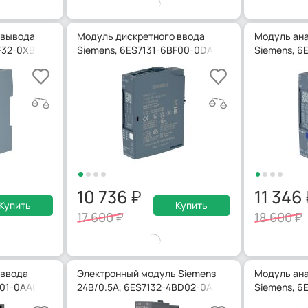
 вывода
Модуль дискретного ввода
Модуль ана
F32-0XB0
Siemens, 6ES7131-6BF00-0DA0
Siemens, 6
10 736
11 346
Купить
Купить
17 600
18 600
 ввода
Электронный модуль Siemens
Модуль ана
L01-0AA0
24В/0.5А, 6ES7132-4BD02-0AA0
Siemens, 6