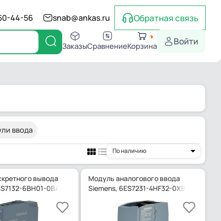
Обратная связь
550-44-56
snab@ankas.ru
Войти
Заказы
Сравнение
Корзина
ли ввода
По наличию
кретного вывода
Модуль аналогового ввода
ES7132-6BH01-0BA0
Siemens, 6ES7231-4HF32-0XB0