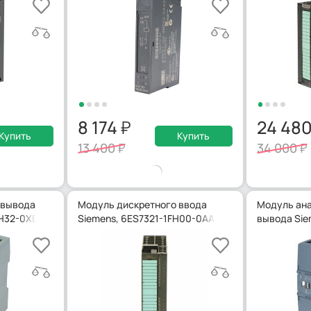
8 174
24 48
Купить
Купить
13 400
34 000
 вывода
Модуль дискретного ввода
Модуль ана
HH32-0XB0
Siemens, 6ES7321-1FH00-0AA0
вывода Sie