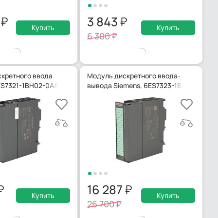
9
3 843
Купить
Купить
6 300
кретного ввода
Модуль дискретного ввода-
ES7321-1BH02-0AA0
вывода Siemens, 6ES7323-1BH01-0AA0
16 287
Купить
Купить
26 700