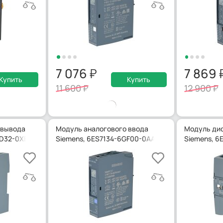
7 076
7 869
Купить
Купить
11 600
12 900
 вывода
Модуль аналогового ввода
Модуль дис
HD32-0XB0
Siemens, 6ES7134-6GF00-0AA1
Siemens, 6