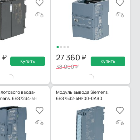
0
27 360
Купить
Купить
38 000
логового ввода-
Модуль вывода Siemens,
mens, 6ES7234-4HE32-0XB0
6ES7532-5HF00-0AB0