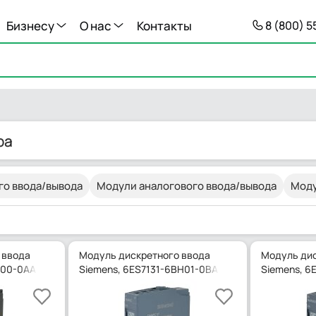
Бизнесу
О нас
Контакты
8 (800) 
ра
го ввода/вывода
Модули аналогового ввода/вывода
Моду
 ввода
Модуль дискретного ввода
Модуль дис
F00-0AA0
Siemens, 6ES7131-6BH01-0BA0
Siemens, 6