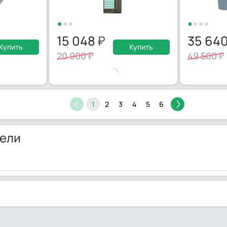
15 048
35 64
Купить
Купить
20 900
49 500
1
2
3
4
5
6
ели