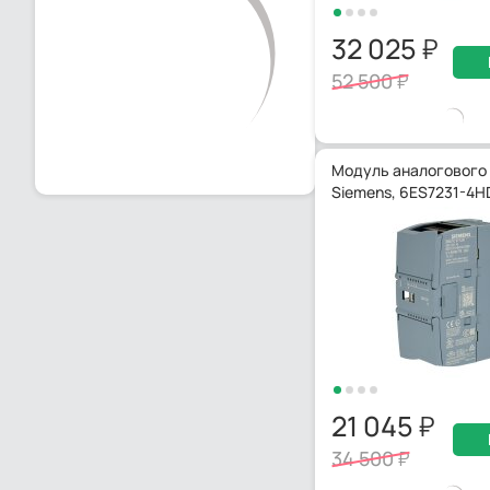
32 025
52 500
Модуль аналогового
Siemens, 6ES7231-4
21 045
34 500