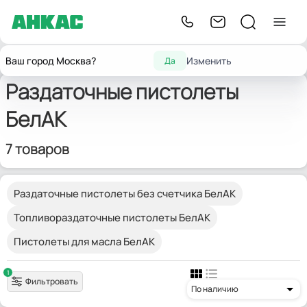
Оборудование
Оборудование для
Раздаточные
Главная
БелАК
Ваш город Москва?
Изменить
Да
для автосервиса
замены масел и смазок
пистолеты
Раздаточные пистолеты
БелАК
7 товаров
Раздаточные пистолеты без счетчика БелАК
Топливораздаточные пистолеты БелАК
Пистолеты для масла БелАК
1
Фильтровать
По наличию