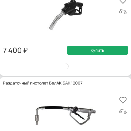
7 400
Купить
Раздаточный пистолет БелАК БАК.12007