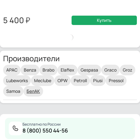
5 400
Купить
Производители
APAC
Benza
Brabo
Elaflex
Gespasa
Graco
Groz
Lubeworks
Meclube
OPW
Petroll
Piusi
Pressol
Samoa
БелАК
Бесплатно по России
8 (800) 550 44-56