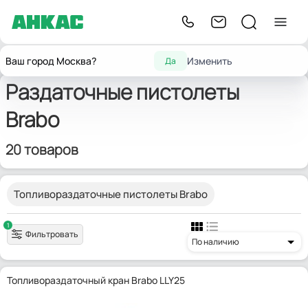
Оборудование
Оборудование для
Раздаточные
Главная
Brab
Ваш город Москва?
Изменить
Да
для автосервиса
замены масел и смазок
пистолеты
Раздаточные пистолеты
Brabo
20 товаров
Топливораздаточные пистолеты Brabo
1
Фильтровать
По наличию
Топливораздаточный кран Brabo LLY25