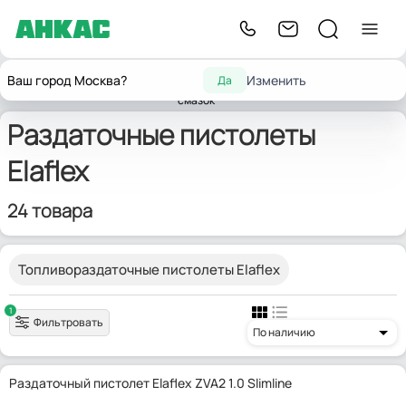
Оборудование для
Оборудование
Раздаточные
Ваш город Москва?
Изменить
Да
Главная
замены масел и
Elaflex
для автосервиса
пистолеты
смазок
Раздаточные пистолеты
Elaflex
24 товара
Топливораздаточные пистолеты Elaflex
1
Фильтровать
По наличию
Раздаточный пистолет Elaflex ZVA2 1.0 Slimline