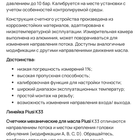
давлением до 10 бар. Калибруется на месте установки с
учетом особенностей контролируемой среды.
Конструкция счетного устройства произведена из
коррозиестойких материалов, адаптирована к
низкотемпературной эксплуатации. Измерительная камера
выполнена из алюминия, может поворачиваться для
изменения направления потока. Доступны аналогичные
модификации с другими направлениями движения масла.
Достоинства:
низкая погрешность измерений 1%;
высокая пропускная способность;
калибровочная функция для настройки точности;
широкий диапазон эксплуатационных температур;
простой монтаж на резьбу;
возможность изменения направления входа/ выхода.
Линейка Piusi K33
Счетчики механические для масла Piusi
K33 отличаются
направлением потока и местом крепления головки
обнуления (модификации A, B, C, D). Обращайтесь,
подберем оптимальное оснащение для вашей