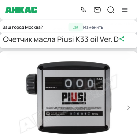
Контрольно-
Счетчики
Счетчик масла Piusi
Главная
Ваш город Москва?
Изменить
Да
измерительные приборы
жидкости
K33 oil Ver. D
Счетчик масла Piusi K33 oil Ver. D