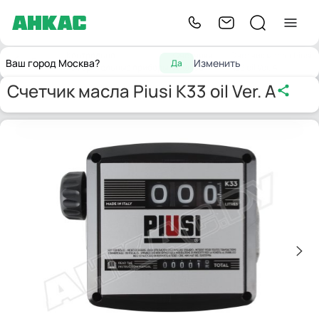
Контрольно-
Счетчики
Счетчик масла Piusi
Главная
Ваш город Москва?
Изменить
Да
измерительные приборы
жидкости
K33 oil Ver. A
Счетчик масла Piusi K33 oil Ver. A