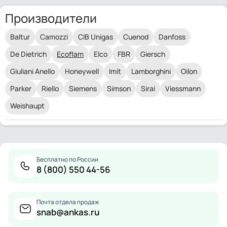
Производители
Baltur
Camozzi
CIB Unigas
Cuenod
Danfoss
De Dietrich
Ecoflam
Elco
FBR
Giersch
Giuliani Anello
Honeywell
Imit
Lamborghini
Oilon
Parker
Riello
Siemens
Simson
Sirai
Viessmann
Weishaupt
Бесплатно по России
8 (800) 550 44-56
Почта отдела продаж
snab@ankas.ru