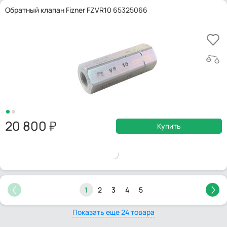
Обратный клапан Fizner FZVR10 65325066
20 800
Купить
1
2
3
4
5
Показать еще 24 товара