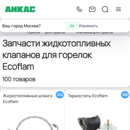
Запчасти
Запчасти
Запчасти
Ваш город Москва?
Изменить
Да
Главная
для
комплектующих
жидкотопливных
Ecoflam
горелок
для горелок
клапанов для горелок
Запчасти жидкотопливных
клапанов для горелок
Ecoflam
100 товаров
210
165
Жидкотопливные шланги
Термостаты Ecoflam
Ecoflam