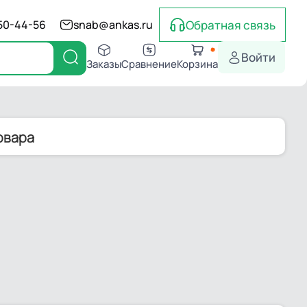
Обратная связь
550-44-56
snab@ankas.ru
Войти
Заказы
Сравнение
Корзина
овара