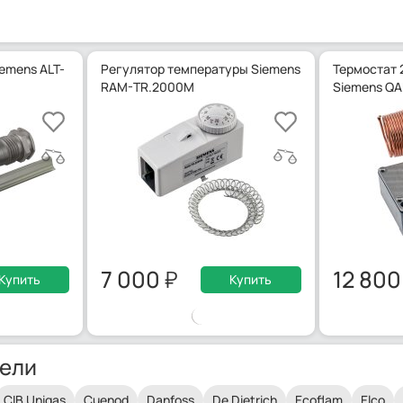
emens ALT-
Регулятор температуры Siemens
Термостат 
RAM-TR.2000M
Siemens QA
7 000
12 80
Купить
Купить
ели
CIB Unigas
Cuenod
Danfoss
De Dietrich
Ecoflam
Elco