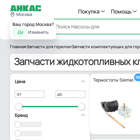
Покупка
Помощь
Москва
Ваш город Москва?
Каталог
Да
Изменить
Главная
Запчасти для горелок
Запчасти комплектующих для го
Запчасти жидкотопливных к
16
Термостаты Siemens
Цена
от
до
Бренд