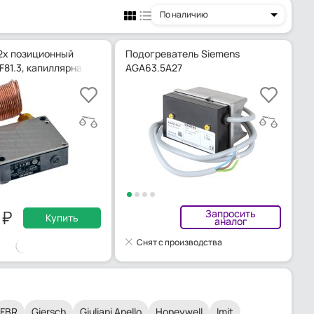
По наличию
2х позиционный
Подогреватель Siemens
F81.3, капиллярная трубка 3000 мм
AGA63.5A27
0
Запросить
Купить
аналог
Снят с производства
FBR
Giersch
Giuliani Anello
Honeywell
Imit