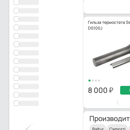
Гильза термостата Si
DS100J
8 000
Производит
Baltur
Camozzi