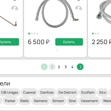
6 500
2 250
Купить
Купить
1
2
3
4
ели
CIB Unigas
Cuenod
Danfoss
De Dietrich
Ecoflam
Elco
Parker
Riello
Siemens
Simson
Sirai
Viessmann
Weis