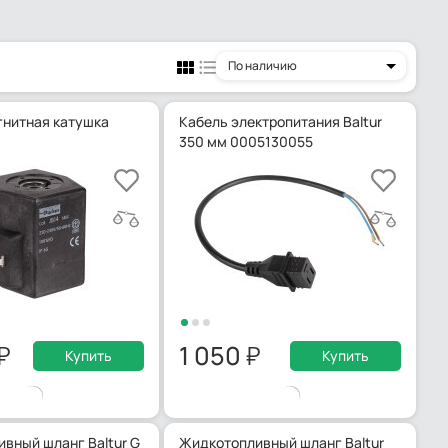
По наличию
нитная катушка
Кабель электропитания Baltur
350 мм 0005130055
1 050
Купить
Купить
вный шланг Baltur G
Жидкотопливный шланг Baltur