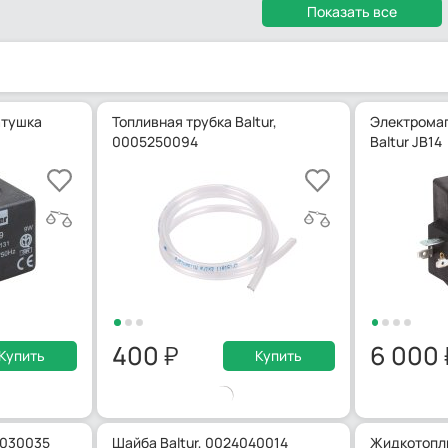
Показать все
атушка
Топливная трубка Baltur,
Электромаг
0005250094
Baltur JB14
400
6 000
Купить
Купить
4030035
Шайба Baltur, 0024040014
Жидкотопли