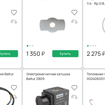
1/4 - Rp 3/
1 350
2 275
Купить
Купить
я Baltur
Электромагнитная катушка
Топливная т
Baltur ZB09
002406001