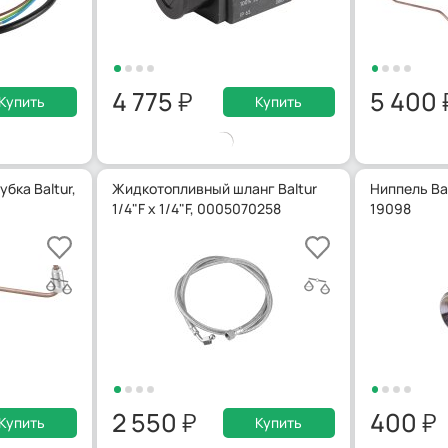
4 775
5 400
Купить
Купить
бка Baltur,
Жидкотопливный шланг Baltur
Ниппель Bal
1/4"F x 1/4"F, 0005070258
19098
2 550
400
Купить
Купить