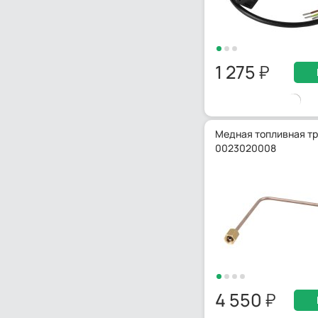
1 275
Медная топливная тру
0023020008
4 550