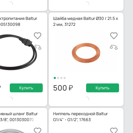
ктропитания Baltur
Шайба медная Baltur Ø30 / 21.5 x
005130098
2 мм, 31272
500
Купить
Купить
вный шланг Baltur
Ниппель переходной Baltur
p 3/8", 0013030070
G1/4" - G1/2", 17663