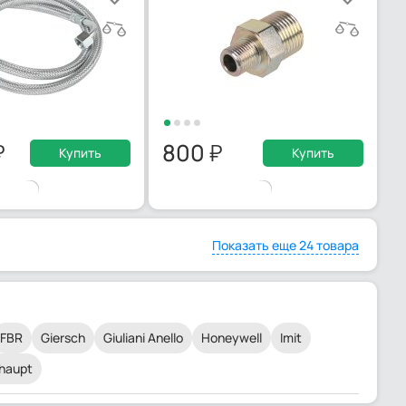
800
Купить
Купить
Показать еще 24 товара
FBR
Giersch
Giuliani Anello
Honeywell
Imit
haupt