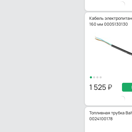
Кабель электропитани
160 мм 0005130130
1 525
Топливная трубка Balt
0024100178