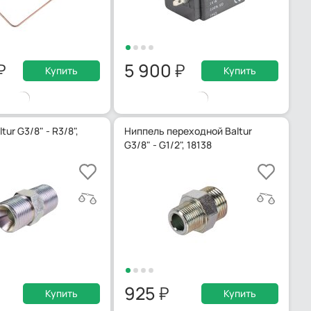
5 900
Купить
Купить
tur G3/8" - R3/8",
Ниппель переходной Baltur
G3/8" - G1/2", 18138
925
Купить
Купить