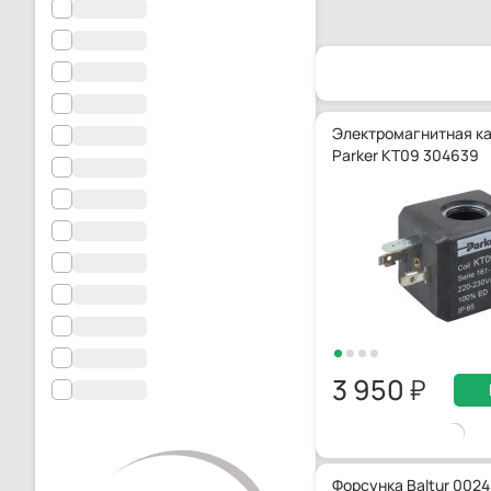
Электромагнитная к
Parker KT09 304639
3 950
Форсунка Baltur 002