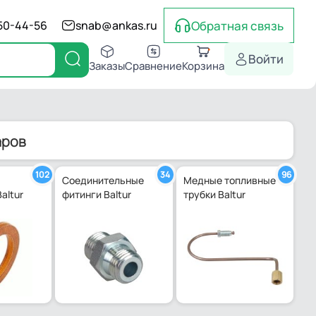
Обратная связь
550-44-56
snab@ankas.ru
Войти
Заказы
Сравнение
Корзина
аров
102
34
96
Соединительные
Медные топливные
altur
фитинги Baltur
трубки Baltur