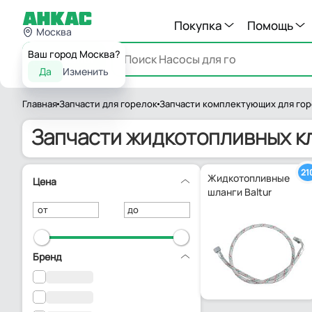
Покупка
Помощь
Москва
Ваш город Москва?
Каталог
Да
Изменить
Главная
Запчасти для горелок
Запчасти комплектующих для го
Запчасти жидкотопливных кл
21
Жидкотопливные
Цена
шланги Baltur
от
до
Бренд