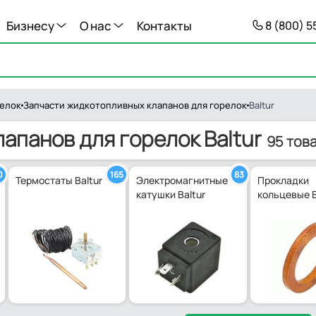
Бизнесу
О нас
Контакты
8 (800) 
релок
Запчасти жидкотопливных клапанов для горелок
Baltur
апанов для горелок Baltur
95 тов
0
165
83
Термостаты Baltur
Электромагнитные
Прокладки
катушки Baltur
кольцевые B